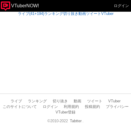
VTuberNOW!
ログイン
ライブ(41+194)
ランキング
切り抜き
動画
ツイート
VTuber
ライブ
ランキング
切り抜き
動画
ツイート
VTuber
このサイトについて
ログイン
利用規約
投稿規約
プライバシー
VTuber登録
©2010-2022
Tabtter
.