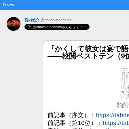
Tabtter
宮内悠介
@chocolatechnica
『かくして彼女は宴で語
――校閲ベストテン（9
啄木紙片
巻 日記
前記事（序文）：
https://tabtt
前記事（第10位）：
https://ta