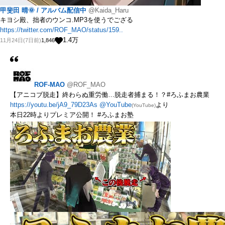
甲斐田 晴🌞 / アルバム配信中
@Kaida_Haru
キヨシ殿、拙者のウンコ.MP3を使うでござる
https://twitter.com/ROF_MAO/status/159..
1.4
万
11月24日(7日前)
1,846
ROF-MAO
@ROF_MAO
【アニコブ脱走】終わらぬ重労働…脱走者捕まる！？#ろふまお農業
https://youtu.be/jA9_79D23As
@YouTube
より
(YouTube)
本日22時よりプレミア公開！ #ろふまお塾