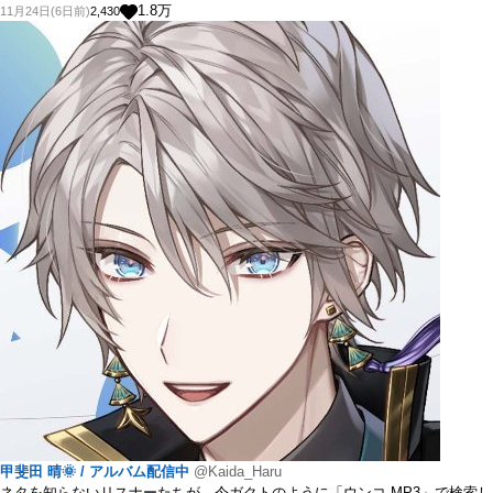
1.8
万
11月24日(6日前)
2,430
甲斐田 晴🌞 / アルバム配信中
@Kaida_Haru
ネタを知らないリスナーたちが、今ガクトのように「ウンコ MP3」で検索し