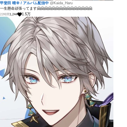
甲斐田 晴🌞 / アルバム配信中
@Kaida_Haru
一生懸命頑張ってます🤗🤗🤗🤗🤗🤗🤗🤗🤗🤗🤗🤗🤗🤗🤗
1.5
万
22時間
1,244