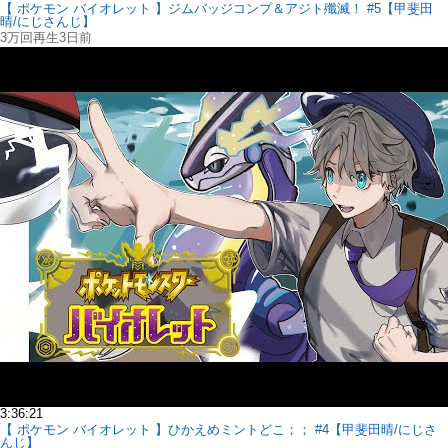
【 ポケモン バイオレット 】ジムバッジコンプ＆アジト殲滅！ #5【甲斐田
晴/にじさんじ】
3万回再生
3日前
3:36:21
【 ポケモン バイオレット 】ひかえめミントどこ；； #4【甲斐田晴/にじさ
んじ】