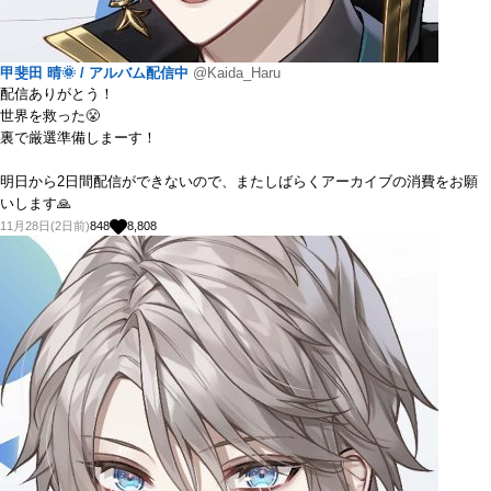
甲斐田 晴🌞 / アルバム配信中
@Kaida_Haru
配信ありがとう！
世界を救った😤
裏で厳選準備しまーす！
明日から2日間配信ができないので、またしばらくアーカイブの消費をお願
いします🙏
11月28日(2日前)
848
8,808