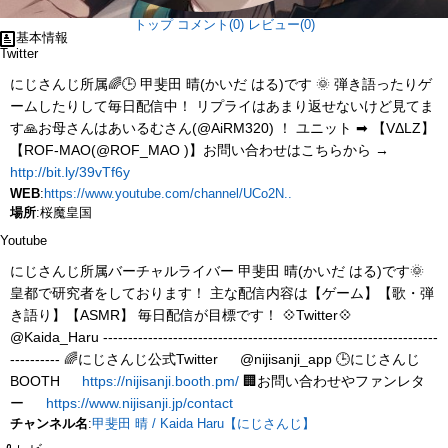
トップ
コメント(0)
レビュー(0)
基本情報
Twitter
にじさんじ所属🌈🕒 甲斐田 晴(かいだ はる)です 🌞 弾き語ったりゲ
ームしたりして毎日配信中！ リプライはあまり返せないけど見てま
す🙏お母さんはあいるむさん(@AiRM320) ！ ユニット ➡ 【VΔLZ】
【ROF-MAO(@ROF_MAO )】お問い合わせはこちらから →
http://bit.ly/39vTf6y
WEB
:
https://www.youtube.com/channel/UCo2N..
場所
:桜魔皇国
Youtube
にじさんじ所属バーチャルライバー 甲斐田 晴(かいだ はる)です🌞
皇都で研究者をしております！ 主な配信内容は【ゲーム】【歌・弾
き語り】【ASMR】 毎日配信が目標です！ 💠Twitter💠
@Kaida_Haru -------------------------------------------------------------------
---------- 🌈にじさんじ公式Twitter @nijisanji_app 🕒にじさんじ
BOOTH
https://nijisanji.booth.pm/
🏢お問い合わせやファンレタ
ー
https://www.nijisanji.jp/contact
チャンネル名
:
甲斐田 晴 / Kaida Haru【にじさんじ】