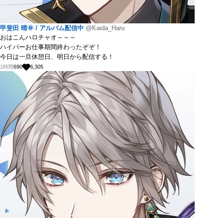
甲斐田 晴🌞 / アルバム配信中
@Kaida_Haru
おはこんハロチャオ～～～
ハイパーお仕事期間終わったぞぞ！
今日は一旦休憩日、明日から配信する！
1時間
690
6,305