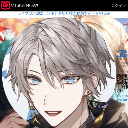
VTuberNOW!
ログイン
ライブ(37+182)
ランキング
切り抜き
動画
ツイート
VTuber
甲斐田 
ム配信
@Kaid
2020年0
10:18
UID
#12444
登録者
ロワー
視聴者
総
前)
万回
Yout
Twitt