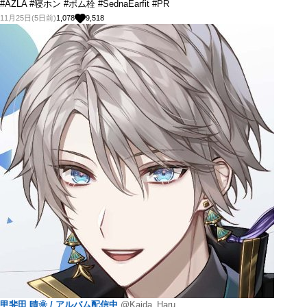
#AZLA #寝ホン #ポム栓 #SednaEarfit #PR
11月25日(5日前)
1,078
9,518
甲斐田 晴🌞 / アルバム配信中
@Kaida_Haru