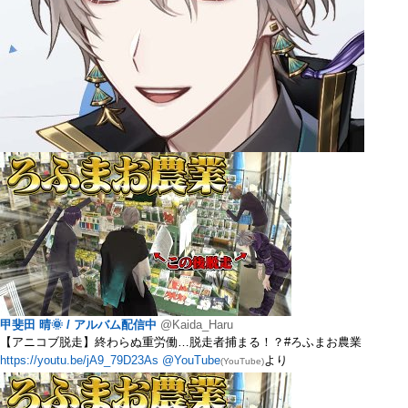
甲斐田 晴🌞 / アルバム配信中
@Kaida_Haru
【アニコブ脱走】終わらぬ重労働…脱走者捕まる！？#ろふまお農業
https://youtu.be/jA9_79D23As
@YouTube
より
(YouTube)