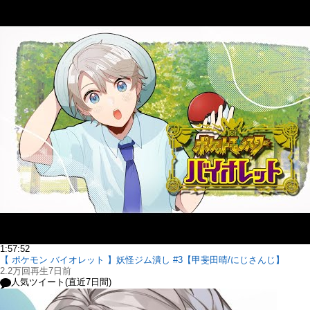
1:57:52
【 ポケモン バイオレット 】妖怪ジム潰し #3【甲斐田晴/にじさんじ】
2.2万回再生
7日前
人気ツイート(直近7日間)