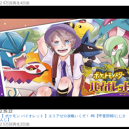
2.9万回再生
4日前
2:35:22
【 ポケモン バイオレット 】エリアゼロ攻略いくぞ！ #6【甲斐田晴/にじさ
んじ】
2.5万回再生
2日前