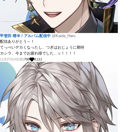
甲斐田 晴🌞 / アルバム配信中
@Kaida_Haru
配信ありがとう～！
てっぺいデカくなったし、つぎはおじょうに期待
カシラ、今までお疲れ様でした...ッ！！！！
11月27日(4日前)
700
8,111