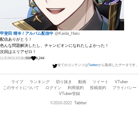
甲斐田 晴🌞 / アルバム配信中
@Kaida_Haru
配信ありがとう！
色んな問題解決したし、チャンピオンになれたしよかった！
次回はエリアゼロ！
11月28日(3日前)
558
6,244
全てのコンテンツは
Twitter
から取得したデータです。
ライブ
ランキング
切り抜き
動画
ツイート
VTuber
このサイトについて
ログイン
利用規約
投稿規約
プライバシー
VTuber登録
©2010-2022
Tabtter
.