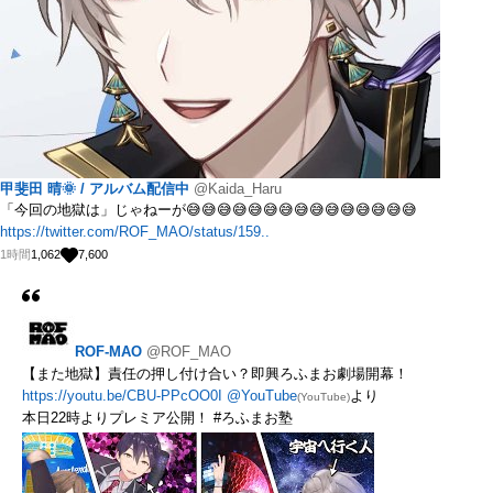
甲斐田 晴🌞 / アルバム配信中
@Kaida_Haru
「今回の地獄は」じゃねーが😅😅😅😅😅😅😅😅😅😅😅😅😅😅😅
https://twitter.com/ROF_MAO/status/159..
1時間
1,062
7,600
ROF-MAO
@ROF_MAO
【また地獄】責任の押し付け合い？即興ろふまお劇場開幕！
https://youtu.be/CBU-PPcOO0I
@YouTube
より
(YouTube)
本日22時よりプレミア公開！ #ろふまお塾