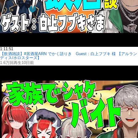
1:11:51
【飲酒雑談】#居酒屋ARN でかく語りき Guest：白上フブキ 様 【アルラン
ディス/ホロスターズ】
1.6万回再生
10日前