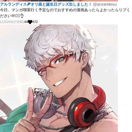
アルランディス🍕オリ曲と誕生日グッズ出しました！
@arurandeisu
今日、マンガ喫茶行く予定なのでおすすめの漫画あったらよかったらリプく
ださい🫶💁‍♂️👌
11月24日(7日前)
44
472