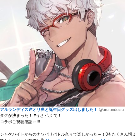
アルランディス🍕オリ曲と誕生日グッズ出しました！
@arurandeisu
タグが決まった！ #うさピポ で！
コラボご視聴感謝～!!!
シャケバイトからのナワバリバトル久々で楽しかった～！0もたくさん増え