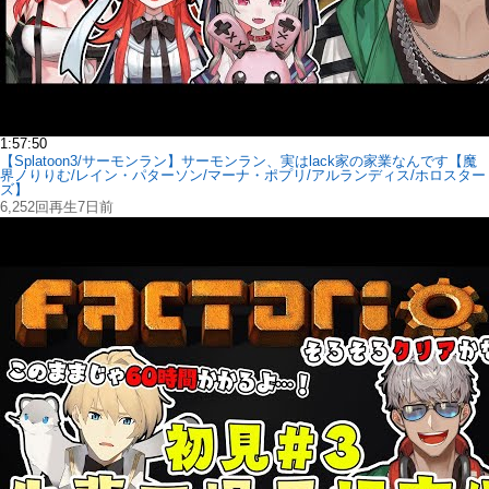
1:57:50
【Splatoon3/サーモンラン】サーモンラン、実はlack家の家業なんです【魔
界ノりりむ/レイン・パターソン/マーナ・ポプリ/アルランディス/ホロスター
ズ】
6,252回再生
7日前