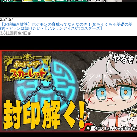
2:24:57
【お絵描き雑談】ポケモンの育成ってなんなのさ！(めちゃくちゃ基礎の基
礎) - アランは知りたい -【アルランディス/ホロスターズ】
3,811回再生
4日前