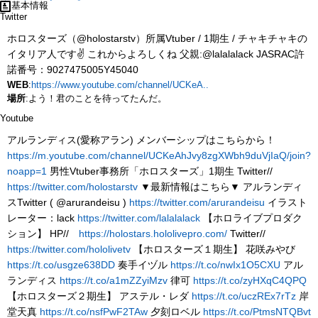
基本情報
Twitter
ホロスターズ（@holostarstv）所属Vtuber / 1期生 / チャキチャキの
イタリア人です✌️ これからよろしくね 父親:@lalalalack JASRAC許
諾番号：9027475005Y45040
WEB
:
https://www.youtube.com/channel/UCKeA..
場所
:よう！君のことを待ってたんだ。
Youtube
アルランディス(愛称アラン) メンバーシップはこちらから！
https://m.youtube.com/channel/UCKeAhJvy8zgXWbh9duVjIaQ/join?
noapp=1
男性Vtuber事務所「ホロスターズ」1期生 Twitter//
https://twitter.com/holostarstv
▼最新情報はこちら▼ アルランディ
スTwitter ( @arurandeisu )
https://twitter.com/arurandeisu
イラスト
レーター：lack
https://twitter.com/lalalalack
【ホロライブプロダク
ション】 HP//
https://holostars.hololivepro.com/
Twitter//
https://twitter.com/hololivetv
【ホロスターズ１期生】 花咲みやび
https://t.co/usgze638DD
奏手イヅル
https://t.co/nwIx1O5CXU
アル
ランディス
https://t.co/a1mZZyiMzv
律可
https://t.co/zyHXqC4QPQ
【ホロスターズ２期生】 アステル・レダ
https://t.co/uczREx7rTz
岸
堂天真
https://t.co/nsfPwF2TAw
夕刻ロベル
https://t.co/PtmsNTQBvt