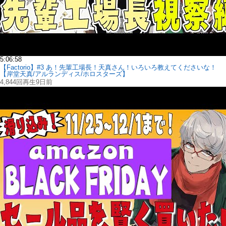
5:06:58
【Factorio】#3 あ！先輩工場長！天真さん！いろいろ教えてくださいな！
【岸堂天真/アルランディス/ホロスターズ】
4,844回再生
9日前