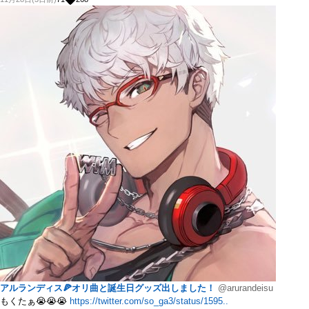
アルランディス🍕オリ曲と誕生日グッズ出しました！
@arurandeisu
もくたぁ😭😭😭
https://twitter.com/so_ga3/status/1595..