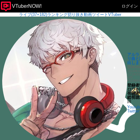
VTuberNOW!
ログイン
ライブ(37+182)
ランキング
切り抜き
動画
ツイート
VTuber
アルラ
リ曲と
出しま
@arura
2019年0
17:18
UID
#11568
登録者
ロワー
視聴者
総視聴
回
Yout
Twitt