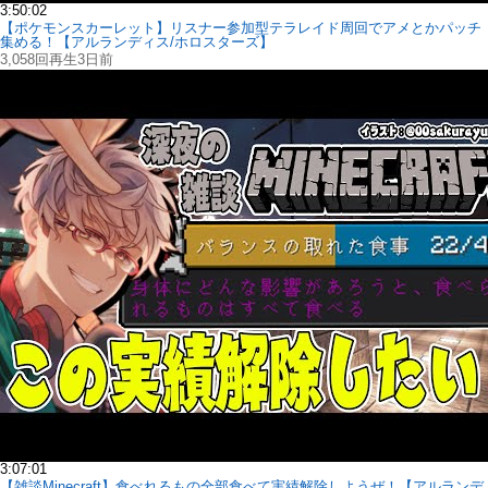
3:50:02
【ポケモンスカーレット】リスナー参加型テラレイド周回でアメとかパッチ
集める！【アルランディス/ホロスターズ】
3,058回再生
3日前
3:07:01
【雑談Minecraft】食べれるもの全部食べて実績解除しようぜ！【アルランデ