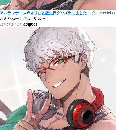
アルランディス🍕オリ曲と誕生日グッズ出しました！
@arurandeisu
おきたねー！おは！Ciao〜！
11月27日(4日前)
23
369