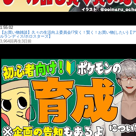
1:55:02
【お買い物雑談】久々の生活向上委員会!?安く！賢く！お買い物(したい)【ア
ルランディス/ホロスターズ】
3,964回再生
3日前