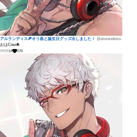
アルランディス🍕オリ曲と誕生日グッズ出しました！
@arurandeisu
おはCiao🐙
5時間
14
270