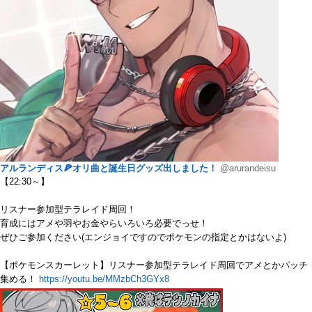
アルランディス🍕オリ曲と誕生日グッズ出しました！
@arurandeisu
【22:30～】
リスナー参加型テラレイド周回！
育成にはアメや羽やお金やらいろいろ必要でっせ！
ぜひご参加ください(エンジョイですのでポケモンの指定とかはないよ)
【ポケモンスカーレット】リスナー参加型テラレイド周回でアメとかパッチ
集める！
https://youtu.be/MMzbCh3GYx8