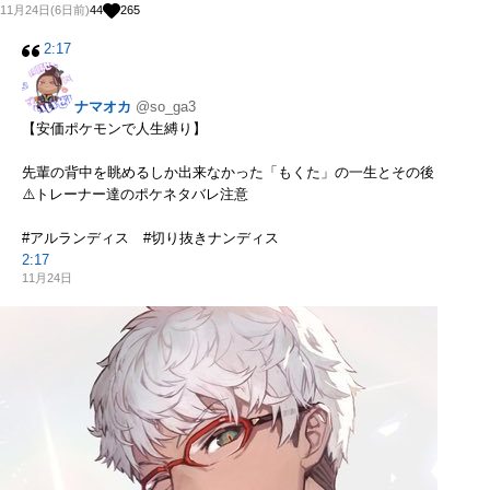
11月24日(6日前)
44
265
2:17
ナマオカ
@so_ga3
【安価ポケモンで人生縛り】
先輩の背中を眺めるしか出来なかった「もくた」の一生とその後
⚠️トレーナー達のポケネタバレ注意
#アルランディス #切り抜きナンディス
2:17
11月24日