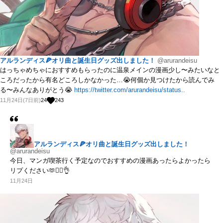
アルランディス🍕オリ曲と誕生日グッズ出しました！
@arurandeisu
はっちゃめちゃにおすすめもらったのに温泉メインの漫画少し〜みたいなと
ころだったから有名どころしかなかった…😭何個か見つけたから読んでみ
る〜みんなありがとう😭
https://twitter.com/arurandeisu/status..
11月24日(7日前)
24
243
アルランディス🍕オリ曲と誕生日グッズ出しました！
@arurandeisu
今日、マンガ喫茶行く予定なのでおすすめの漫画あったらよかったら
リプください🫶💁‍♂️👌
11月24日