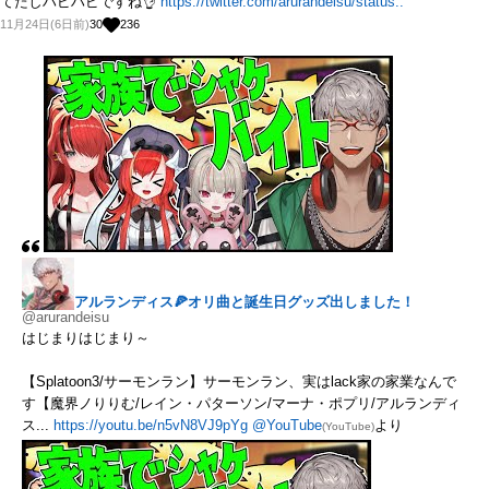
てたしハピハピですね👌
https://twitter.com/arurandeisu/status..
11月24日(6日前)
30
236
アルランディス🍕オリ曲と誕生日グッズ出しました！
@arurandeisu
はじまりはじまり～
【Splatoon3/サーモンラン】サーモンラン、実はlack家の家業なんで
す【魔界ノりりむ/レイン・パターソン/マーナ・ポプリ/アルランディ
ス...
https://youtu.be/n5vN8VJ9pYg
@YouTube
より
(YouTube)