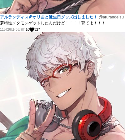
アルランディス🍕オリ曲と誕生日グッズ出しました！
@arurandeisu
夢特性メタモンゲットしたんだけど！！！！育てよ！！！
11月26日(5日前)
16
327