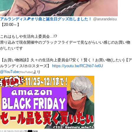
アルランディス🍕オリ曲と誕生日グッズ出しました！
@arurandeisu
【20:00～】
これはもしや生活向上委員会…!?
滑り込みで現在開催中のブラックフライデーで見ながらいい感じのお買い物
がしたいです
【お買い物雑談】久々の生活向上委員会!?安く！賢く！お買い物(したい)【ア
ルランディス/ホロスターズ】
https://youtu.be/RC2hb7-Ie6U
@YouTube
より
(YouTube)
11月28日(3日前)
71
268