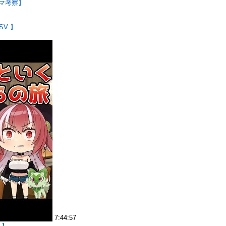
マ考察】
V 】
7:44:57