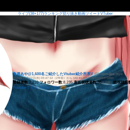
ライブ(38+177)
ランキング
切り抜き
動画
ツイート
VTuber
角酒あや@1,600名ご紹介したVtuber紹介所系V
@kadosaka_aya
2020年05月27日(水) 05:47:32（2年前）から UID #1265383954485370880
登録者数
:7,210
フォロワー数
:8,235
直近視聴者数
:35
総視聴回
(1日前)
Youtubeで見る
Twitterで見る