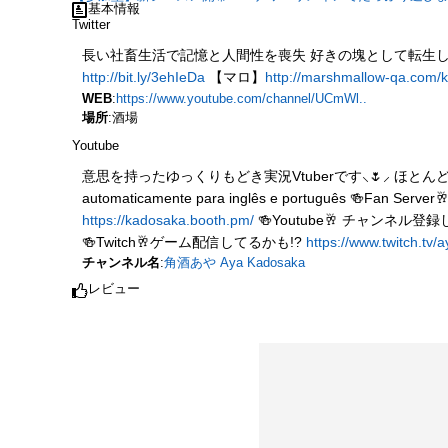
基本情報
Twitter
長い社畜生活で記憶と人間性を喪失 好きの塊として転生したおじさん
http://bit.ly/3ehIeDa
【マロ】
http://marshmallow-qa.com/
WEB
:
https://www.youtube.com/channel/UCmWl..
場所
:酒場
Youtube
意思を持ったゆっくりもどき実況Vtuberです⸜🌷︎⸝‍ ほとんどの配信で英語
automaticamente para inglês e português 
https://kadosaka.booth.pm/
🍻Youtube🥂 チャンネル
🍻Twitch🥂ゲーム配信してるかも!?
https://www.twitch.tv
チャンネル名
:
角酒あや Aya Kadosaka
レビュー