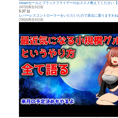
steamセールとブラックフライデーのおススメ教えてください
247回再生
6日前
5:37:11
レバーレスコントローラーをいただいたので原点に還りますわね
236回再生
6日前