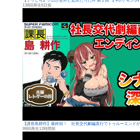
【ミリしら】ジムが意外と近所だった件 第２回 【 #ポケモンSV
138回再生
6日前
【課長島耕作】最終回！ 社長交代劇編直行でトゥルーエンド
99回再生
12時間前