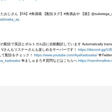
【FA】#角酒蔵 【配信タグ】#角酒あや 【親】@subetega_nikui
kadosaka_ay..
とポルトガル語に自動翻訳しています Automatically translated into E
Fan Server🥂 Vさんもリスナーさんも楽しめるサーバーです！
https://discord.gg/
登録して配信をチェック！
https://www.youtube.com/AyaKadosaka/
🍻Twi
/aya_kadosaka
🍻ましゅまろ🥂質問などはこちらへ
https://marshmallow