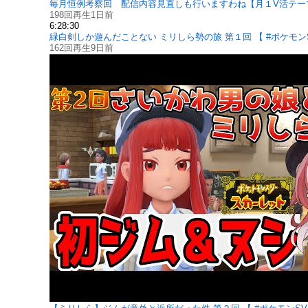
毎月恒例考察回 配信内容見直しも行いますわね【月１V活テー
198回再生
1日前
6:28:30
緑白剣しか遊んだことない ミリしら勢の旅 第１回 【 #ポケモンS
162回再生
9日前