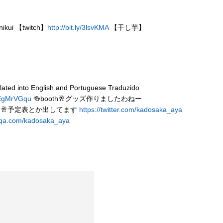
 【twitch】
http://bit.ly/3lsvKMA
【干し芋】
nglish and Portuguese Traduzido
VJEgMrVGqu
🍻booth🥂グッズ作りましたわねー
tter🥂予定表とか出してます
https://twitter.com/kadosaka_aya
-qa.com/kadosaka_aya