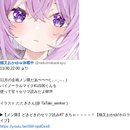
猫又おかゆ🍙休暇中
@nekomataokayu
11/30 22:00 🍙💘
11月の企画メン限だあ〜〜〜( ⸝⸝- ̫ -⸝⸝ )
バイノーラルマイクKU100くんを
使って甘々セリフ読みだよ🫣💭
イラスト:たたきさん(@ TaTaki_worker )
▶️【メン限】どきどきのセリフ読み#7 きちゃ～～～～！【猫又おかゆ/ホロラ
イブ】
https://youtu.be/i5M-npdCes8