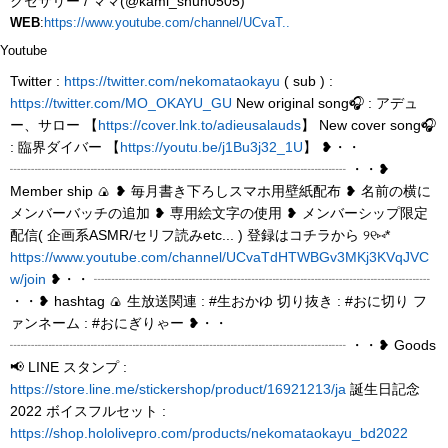
クセサリー / ママ(@kami_shun0505)
WEB
:
https://www.youtube.com/channel/UCvaT..
Youtube
Twitter :
https://twitter.com/nekomataokayu
( sub ) :
https://twitter.com/MO_OKAYU_GU
New original song🎧 : アデュ
ー、サロー 【
https://cover.lnk.to/adieusalauds
】 New cover song🎧
: 臨界ダイバー 【
https://youtu.be/j1Bu3j32_1U
】 ❥・・
┈┈┈┈┈┈┈┈┈┈┈┈┈┈┈┈┈┈┈┈┈┈┈┈ ・・❥
Member ship 🍙 ❥ 毎月書き下ろしスマホ用壁紙配布 ❥ 名前の横に
メンバーバッチの追加 ❥ 専用絵文字の使用 ❥ メンバーシップ限定
配信( 企画系ASMR/セリフ読みetc... ) 登録はコチラから ୨୧⑅*
https://www.youtube.com/channel/UCvaTdHTWBGv3MKj3KVqJVC
w/join
❥・・ ┈┈┈┈┈┈┈┈┈┈┈┈┈┈┈┈┈┈┈┈┈┈┈┈
・・❥ hashtag 🍙 生放送関連 : #生おかゆ 切り抜き : #おに切り フ
ァンネーム : #おにぎりゃー ❥・・
┈┈┈┈┈┈┈┈┈┈┈┈┈┈┈┈┈┈┈┈┈┈┈┈ ・・❥ Goods
📢 LINE スタンプ :
https://store.line.me/stickershop/product/16921213/ja
誕生日記念
2022 ボイスフルセット :
https://shop.hololivepro.com/products/nekomataokayu_bd2022