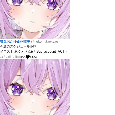
猫又おかゆ🍙休暇中
@nekomataokayu
今週のスケジュール☕💭
イラスト:あくとさん(@ Sub_account_ACT )
11月28日(2日前)
994
5,573