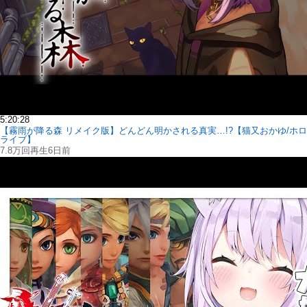
5:20:28
【霧雨が降る森 リメイク版】どんどん明かされる真実…!?【猫又おかゆ/ホロ
ライブ】
7.8万回再生
6日前