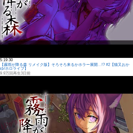
5:19:30
【霧雨が降る森 リメイク版】そろそろ来るかホラー展開…!? #2【猫又おか
ゆ/ホロライブ】
9.9万回再生
3日前