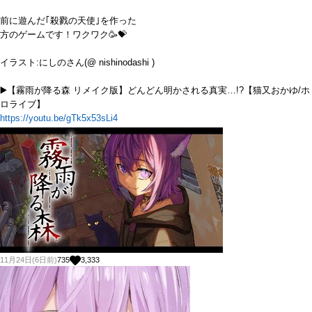
前に遊んだ｢殺戮の天使｣を作った
方のゲームです！ワクワク🥳💝
イラスト:にしのさん(@ nishinodashi )
▶️【霧雨が降る森 リメイク版】どんどん明かされる真実…!?【猫又おかゆ/ホ
ロライブ】
https://youtu.be/gTk5x53sLi4
11月24日(6日前)
735
3,333