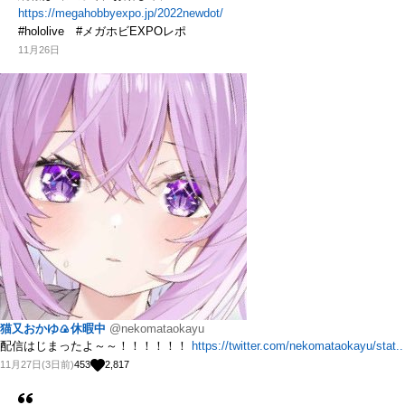
https://megahobbyexpo.jp/2022newdot/
#hololive #メガホビEXPOレポ
11月26日
猫又おかゆ🍙休暇中
@nekomataokayu
配信はじまったよ～～！！！！！！
https://twitter.com/nekomataokayu/stat..
11月27日(3日前)
453
2,817