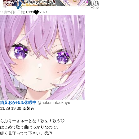
11月25日(5日前)
1,133
5,327
猫又おかゆ🍙休暇中
@nekomataokayu
11/29 19:00 🍙🎤🎶
らぶりーきゅーとな！歌を！歌う💘
はじめて歌う曲ばっかりなので、
緩く見守ってて下さい。🥺///