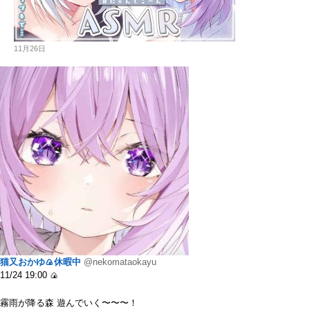
11月26日
猫又おかゆ🍙休暇中
@nekomataokayu
11/24 19:00 🍙
霧雨が降る森 遊んでいく〜〜〜！