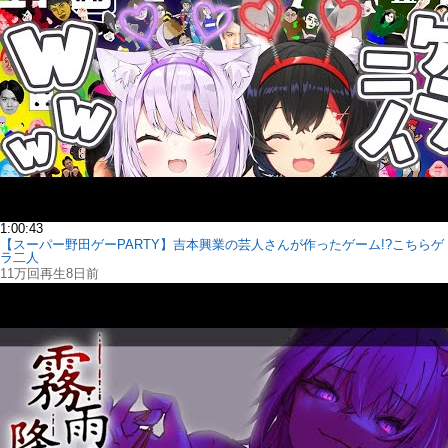
1:00:43
【スーパー野田ゲーPARTY】吉本興業の芸人さんが作ったゲーム!?こちらゲ
ラ二人
11万回再生
8日前