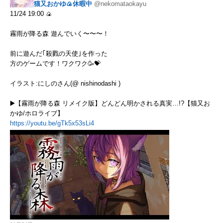
猫又おかゆ🍙休暇中
@nekomataokayu
11/24 19:00 🍙
霧雨が降る森 遊んでいく〜〜〜！
前に遊んだ｢殺戮の天使｣を作った
方のゲームです！ワクワク🥳💝
イラスト:にしのさん(@ nishinodashi )
▶️【霧雨が降る森 リメイク版】どんどん明かされる真実…!?【猫又お
かゆ/ホロライブ】
https://youtu.be/gTk5x53sLi4