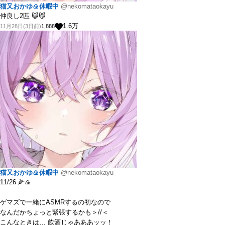
猫又おかゆ🍙休暇中
@nekomataokayu
仲良し2匹 😺😼
1.6
万
11月28日(3日前)
1,888
猫又おかゆ🍙休暇中
@nekomataokayu
11/26 🌽🍙
ゲマズで一緒にASMRするの初なので
なんだかちょっと緊張するかも＞//＜
こんなときは… 飲酒じゃあああッッ！