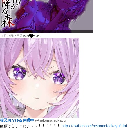
11月27日(3日前)
696
3,840
猫又おかゆ🍙休暇中
@nekomataokayu
配信はじまったよ～～！！！！！！
https://twitter.com/nekomataokayu/stat..