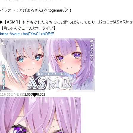
イラスト : とげまるさん(@ togemaru34 )
▶️【ASMR】もぐもぐしたりちょっと酔っぱらってたり…!?コラボASMR🌽🍙
【#にゃんぐこーん/ホロライブ】
https://youtu.be/FYwCLzhOEfE
11月26日(4日前)
2,055
8,302