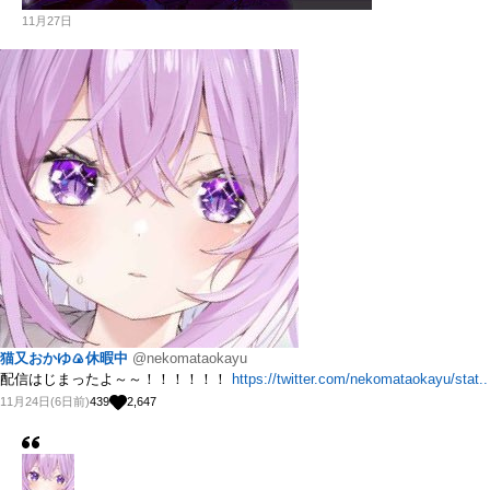
11月27日
猫又おかゆ🍙休暇中
@nekomataokayu
配信はじまったよ～～！！！！！！
https://twitter.com/nekomataokayu/stat..
11月24日(6日前)
439
2,647