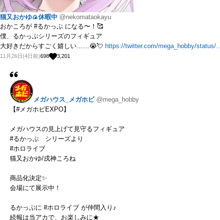
猫又おかゆ🍙休暇中
@nekomataokayu
おかころが #るかっぷ になる〜！🥰
僕、るかっぷシリーズのフィギュア
大好きだからすごく嬉しい……😭💘
https://twitter.com/mega_hobby/status/..
11月26日(4日前)
698
3,201
メガハウス_メガホビ
@mega_hobby
【#メガホビEXPO】
メガハウスの見上げて見守るフィギュア
#るかっぷ シリーズより
#ホロライブ
猫又おかゆ/戌神ころね
商品化決定✨
会場にて展示中！
るかっぷに #ホロライブ が仲間入り♪
続報は当アカで、お楽しみに★