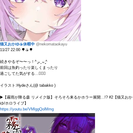
猫又おかゆ🍙休暇中
@nekomataokayu
11/27 22:00 🌳🍙🌳
続きやるぞ〜〜っ！^ ̳ᴗ ̫ ᴗ ̳^
前回は魚釣ったり楽しくまったり
過ごしてた気がする…😵‍💫💭
イラスト:Hydeさん(@ tabakko )
▶️【霧雨が降る森 リメイク版】そろそろ来るかホラー展開…!? #2【猫又おか
ゆ/ホロライブ】
https://youtu.be/VMlggQolMmg