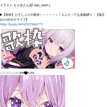
イラスト:ちゃ汰さん(@ wao_nwon )
▶️【歌枠】ひさしぶりの歌枠～～～～～～！らぶり～💘な楽曲縛り！【猫又
おかゆ/ホロライブ】
https://youtu.be/nZ0sY6daYYY
11月29日(1日前)
908
4,269