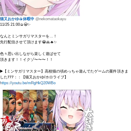
猫又おかゆ🍙休暇中
@nekomataokayu
11/25 21:00🍙😭✨
なんとミンサガリマスターを…！
先行配信させて頂けます😭🙏🔥✨
色々思い出しながら楽しく遊ばせて
頂きます！！イクゾ〜〜〜！！
▶️【ミンサガリマスター】高校猫の頃めっちゃ遊んでたゲームの案件頂きま
したｱｱｱ：：【猫又おかゆ/ホロライブ】
https://youtu.be/mRgHkQ20WBo