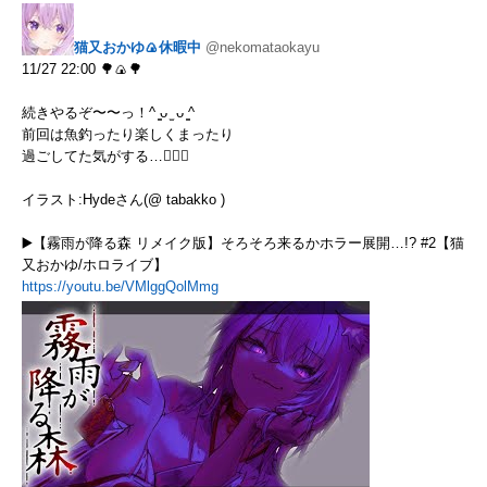
猫又おかゆ🍙休暇中
@nekomataokayu
11/27 22:00 🌳🍙🌳
続きやるぞ〜〜っ！^ ̳ᴗ ̫ ᴗ ̳^
前回は魚釣ったり楽しくまったり
過ごしてた気がする…😵‍💫💭
イラスト:Hydeさん(@ tabakko )
▶️【霧雨が降る森 リメイク版】そろそろ来るかホラー展開…!? #2【猫
又おかゆ/ホロライブ】
https://youtu.be/VMlggQolMmg