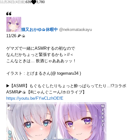
11月26日(4日前)
639
3,780
猫又おかゆ🍙休暇中
@nekomataokayu
11/26 🌽🍙
ゲマズで一緒にASMRするの初なので
なんだかちょっと緊張するかも＞//＜
こんなときは… 飲酒じゃあああッッ！
イラスト : とげまるさん(@ togemaru34 )
▶️【ASMR】もぐもぐしたりちょっと酔っぱらってたり…!?コラボ
ASMR🌽🍙【#にゃんぐこーん/ホロライブ】
https://youtu.be/FYwCLzhOEfE