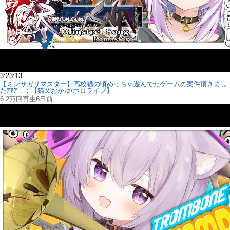
3:23:13
【ミンサガリマスター】高校猫の頃めっちゃ遊んでたゲームの案件頂きまし
たｱｱｱ：：【猫又おかゆ/ホロライブ】
6.2万回再生
6日前