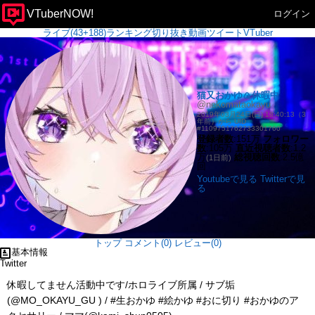
VTuberNOW!
ログイン
ライブ(43+188)
ランキング
切り抜き
動画
ツイート
VTuber
猫又おかゆ🍙休暇中
@nekomataokayu
2019年03月24日(日) 18:40:13（3
年前）から UID
#1109751762733301760
登録者数
:151万
フォロワー
数
:105万
直近視聴者数
:1.2
万
総視聴回数
:2.5億
(1日前)
回
Youtubeで見る
Twitterで見
る
トップ
コメント(0)
レビュー(0)
基本情報
Twitter
休暇してません活動中です/ホロライブ所属 / サブ垢
(@MO_OKAYU_GU ) / #生おかゆ #絵かゆ #おに切り #おかゆのア