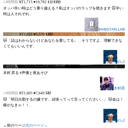
14時間前
RT
1,715
♥
10,782
1
分
33
秒
オッパ辛い時はどう乗り越える？私はオッパのラップを聴きます 🐭辛い
時は人それぞれ..
𝖡‌𝖠‌𝖭‌𝖦‌𝖳‌𝖠‌𝖭 𝖫‌𝖠‌𝖡
14時間前
RT
1,021
♥
5,570
13
秒
🐱「話はわからないけどあなたを愛してる」…そうですよ、理解できな
くてもいいんです..
65🌙
14時間前
RT
2,480
♥
14,799
18
秒
木村 昇る #声優と夜あそび
木村昴
14時間前
RT
1,605
♥
7,640
5
秒
🐱「明日出勤するの嫌です、頑張ってって言ってください。」 🐱金は！
稼がなきゃ！！..
65🌙
←前のページ
次のページ→