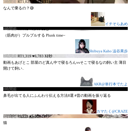
5時間前
RT
1,025
♥
5,114
12
秒
なんで乗るの？😅
イチそらあめ
8時間前
RT
882
♥
9,563
22
秒
（筋肉が）プルプルする Plunk time~
Shibuya Kaho 澁谷果歩
8時間前
RT
1,319
♥
6,783
32
秒
動画もあげとこ 部屋のど真ん中で寝るろんvsそこで寝るなの飼い主 薄目
開けて飼い..
AKR@単行本でたよ
8時間前
RT
2,732
♥
14,181
38
秒
鼻毛が出てる人にふんわり伝える方法8選 #昔の動画を振り返る
カマたく@CRAZE
9時間前
RT
551
♥
5,807
29
秒
猫