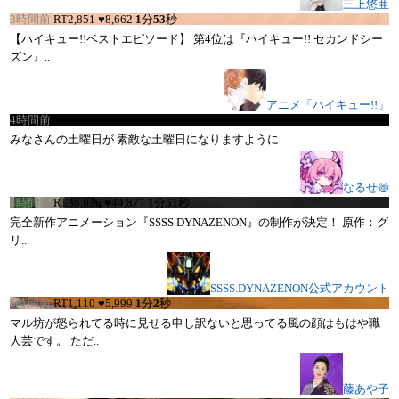
三上悠亜
3時間前
RT
2,851
♥
8,662
1
分
53
秒
【ハイキュー!!ベストエピソード】 第4位は『ハイキュー!! セカンドシー
ズン』..
アニメ「ハイキュー!!」
4時間前
RT
4,361
♥
17,629
15
秒
みなさんの土曜日が 素敵な土曜日になりますように
なるせ🍥
4時間前
RT
36,026
♥
44,877
1
分
51
秒
完全新作アニメーション『SSSS.DYNAZENON』の制作が決定！ 原作：グ
リ..
SSSS.DYNAZENON公式アカウント
5時間前
RT
1,110
♥
5,999
1
分
2
秒
マル坊が怒られてる時に見せる申し訳ないと思ってる風の顔はもはや職
人芸です。 ただ..
藤あや子