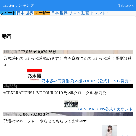
Tabtterランキング
Tabtterへ
ツイート
日本
世界
ユーザー
日本
世界
リスト
動画
トレンド
?
動画
1時間前
RT
2,056
♥
10,020
26
秒
乃木坂46の #ほっぺ坂 始めます！ 白石麻衣さんの #ほっぺ坂 ！ 撮影は秋
元..
乃木坂46写真集 乃木撮VOL.02【公式】12/17発売！
2時間前
RT
1,557
♥
11,880
60
秒
#GENERATIONS LIVE TOUR 2019 #少年クロニクル 福岡公..
GENERATIONS公式アカウント
3時間前
RT
806
♥
8,183
3
秒
部活のマネージャー やらせてもらってます📣❤︎