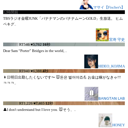
マサイ【Fischer's】
12時間前
RT
2,478
♥
8,210
16
秒
TBSラジオ金曜JUNK「バナナマンのバナナムーンGOLD」生放送。 ヒム
ペキグ..
宮嵜 守史
13時間前
RT
546
♥
5,762
16
秒
Dear Sam “Porter” Bridges in the world, ..
HIDEO_KOJIMA
14時間前
RT
940
♥
6,388
4
秒
👩🏻明日出勤したくないです〜 🐭돈은 벌어야죠💪 お金は稼がなきゃ!!!
ㅋㅋㅋ..
𝖡‌𝖠‌𝖭‌𝖦‌𝖳‌𝖠‌𝖭 𝖫‌𝖠‌𝖡
14時間前
RT
1,226
♥
7,465
12
秒
👤I don't understand but I love you. 🐭そう、..
HONEY