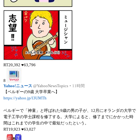
RT
20,392
♥
63,796
8
Yahoo!ニュース
@YahooNewsTopics
・
11時間
【ベルギーの9歳 大学卒業へ】
https://yahoo.jp/l3UMTh
ベルギーで「神童」と呼ばれた9歳の男の子が、12月にオランダの大学で
電子工学の学士課程を修了する。大学によると、修了までにかかった時
間はこれまでの学生の中で最短だったという。
RT
19,923
♥
63,027