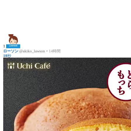
1
ローソン
@akiko_lawson
・
14時間
10
秒