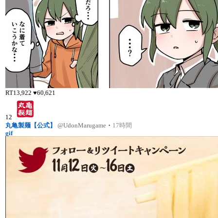
RT
13,922
♥
60,621
12
丸亀製麺【公式】
@UdonMarugame
・
17時間
gif