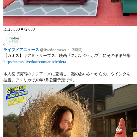
RT
25,300
♥
72,088
6
ライブドアニュース
@livedoornews
・
13時間
【カオス】キアヌ・リーブス、映画『スポンジ・ボブ』にそのまま登場
https://news.livedoor.com/article/deta..
本人役で実写のままアニメに登場し、謎のあいさつからの、ウインクを
披露。アメリカで来年3月公開予定です。