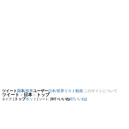
ツイート
日本
/
世界
ユーザー
日本
/
世界
リスト
動画
このサイトについて
ツイート
日本
トップ
>
>
[
トップ
ホット
]
[
RT+いいね
RT
いいね
]
タイプ:
ソート: