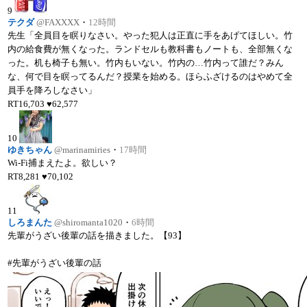
9
テクダ
@FAXXXX
・
12時間
先生「全員目を瞑りなさい。やった犯人は正直に手をあげてほしい。竹
内の給食費が無くなった。ランドセルも教科書もノートも、全部無くな
った。机も椅子も無い。竹内もいない。竹内の…竹内って誰だ？みん
な、何で目を瞑ってるんだ？授業を始める。ほらふざけるのはやめて全
員手を降ろしなさい」
RT
16,703
♥
62,577
10
ゆきちゃん
@marinamiries
・
17時間
Wi-Fi捕まえたよ。欲しい？
RT
8,281
♥
70,102
11
しろまんた
@shiromanta1020
・
6時間
先輩がうざい後輩の話を描きました。【93】
#先輩がうざい後輩の話