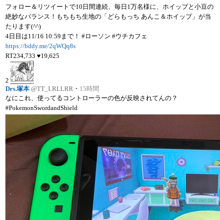
フォロー＆リツイートで10日間連続、毎日1万名様に、ホイップと小豆の
絶妙なバランス！もちもち生地の「どらもっち あんこ＆ホイップ」が当
たります(^^)
4日目は11/16 10:59まで！ #ローソン #ウチカフェ
https://bddy.me/2qWQq8s
RT
234,733
♥
19,625
2
Drs.塚本
@TT_LRLLRR
・
15時間
なにこれ、使ってるコントローラーの色が反映されてんの？
#PokemonSwordandShield