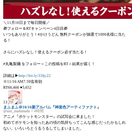
＼11月16日まで毎日開催／
🎁フォロー＆RTキャンペーン4日目🎁
いつもありがとう！#かけうどん 無料クーポンが抽選で1000名様に当た
る！
さらにハズレなし！使えるクーポン必ず当たる！
#丸亀製麺 をフォロー＞この投稿をRT＞結果が届く！
詳細は▶
http://bit.ly/33fjc22
※11/16 AM7:59迄有効
RT
66,466
♥
5,652
13
まふまふ＠10/16新アルバム『神楽色アーティファクト』
@uni_mafumafu
・
4時間
アニメ『ポケットモンスター』の試写会に来ました！
初めてポケモンを知ったあの頃の気持ちってこんな感じだったかもしれ
ない。いろいろとうるうるしてしまいました。