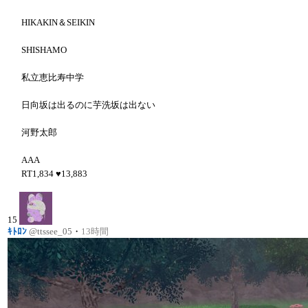
HIKAKIN＆SEIKIN
SHISHAMO
私立恵比寿中学
日向坂は出るのに芋洗坂は出ない
河野太郎
AAA
RT
1,834
♥
13,883
15
ｷﾄﾛﾝ
@ttssee_05
・
13時間