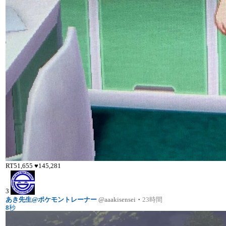
RT
51,655
♥
145,281
3
あき先生@ポケモントレーナー
@aaakisensei
・
23時間
8
秒