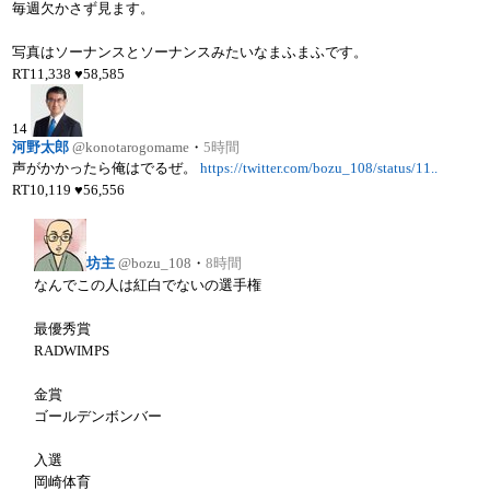
毎週欠かさず見ます。
写真はソーナンスとソーナンスみたいなまふまふです。
RT
11,338
♥
58,585
14
河野太郎
@konotarogomame
・
5時間
声がかかったら俺はでるぜ。
https://twitter.com/bozu_108/status/11..
RT
10,119
♥
56,556
坊主
@bozu_108
・
8時間
なんでこの人は紅白でないの選手権
最優秀賞
RADWIMPS
金賞
ゴールデンボンバー
入選
岡崎体育