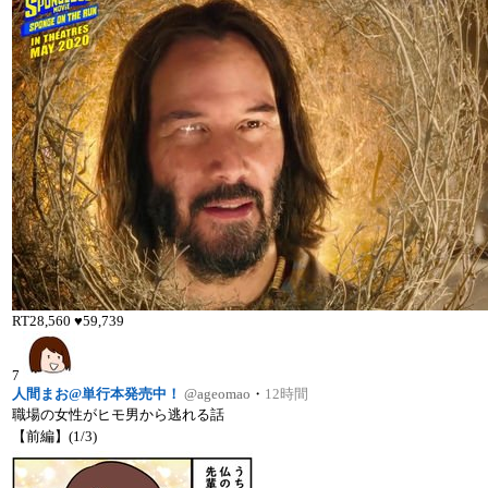
RT
28,560
♥
59,739
7
人間まお@単行本発売中！
@ageomao
・
12時間
職場の女性がヒモ男から逃れる話
【前編】(1/3)