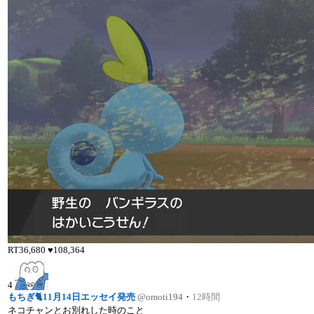
RT
36,680
♥
108,364
4
もちぎ🐈11月14日エッセイ発売
@omoti194
・
12時間
ネコチャンとお別れした時のこと