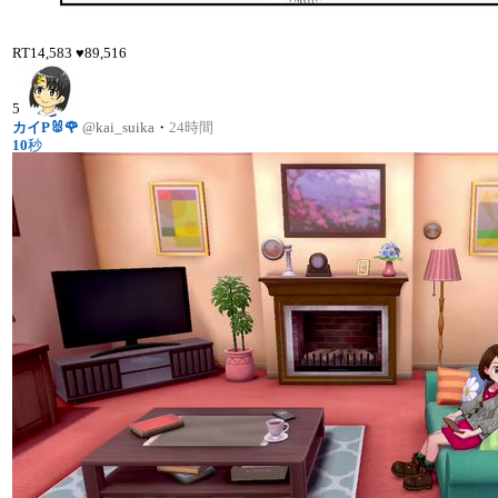
RT
14,583
♥
89,516
5
カイP🐰🌹
@kai_suika
・
24時間
10
秒