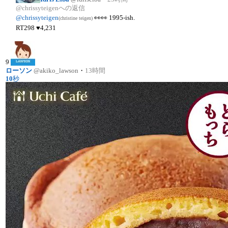
@chrissyteigenへの返信
@chrissyteigen
👀👀 1995-ish.
(christine teigen)
RT
298
♥
4,231
9
ローソン
@akiko_lawson
・
13時間
10
秒