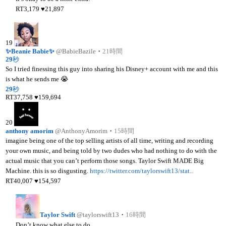
RT
3,179
♥
21,897
19
✨Beanie Babie✨
@BabieBazile
・
21時間
29
秒
So I tried finessing this guy into sharing his Disney+ account with me and this
is what he sends me 😭
29
秒
RT
37,758
♥
159,694
20
anthony amorim
@AnthonyAmorim
・
15時間
imagine being one of the top selling artists of all time, writing and recording
your own music, and being told by two dudes who had nothing to do with the
actual music that you can’t perform those songs. Taylor Swift MADE Big
Machine. this is so disgusting.
https://twitter.com/taylorswift13/stat..
RT
40,007
♥
154,597
Taylor Swift
@taylorswift13
・
16時間
Don’t know what else to do