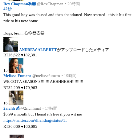
Rex Chapman🏇🏼
@RexChapman
・
20時間
42
秒
This good boy was abused and then abandoned. Now rescued - this is his first
ride to his new home.
Dogs, bruh...💪🐶😍😇😉
ANDREW ALBERTT
がアップロードしたメディア
RT
26,622
♥
182,391
15
Melissa Fumero
@melissafumero
・
19時間
WE GOT A SEASON 8!!!!!!! AHHHHHHH!!!!!!!!!
RT
32,209
♥
170,963
16
2richh 💰
@2richhmal
・
17時間
$6.99 a month but I heard it’s free if you wit me
https://twitter.com/dirahthag/status/1..
RT
36,060
♥
166,605