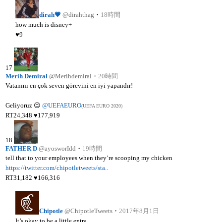
dirah💗
@dirahthag
・
18時間
how much is disney+
♥
9
17
Merih Demiral
@Merihdemiral
・
20時間
Vatanını en çok seven görevini en iyi yapandır!
Geliyoruz 😉
@UEFAEURO
(UEFA EURO 2020)
RT
24,348
♥
177,919
18
FATHER D
@ayosworIdd
・
19時間
tell that to your employees when they’re scooping my chicken
https://twitter.com/chipotletweets/sta..
RT
31,182
♥
166,316
Chipotle
@ChipotleTweets
・
2017年8月1日
It’s okay to be a little extra.