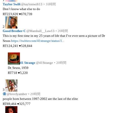
Taylor Swift
@taylorswift13
・
16時間
Don’t know what else to do
RT
223,620
♥
670,739
2
Good Brother C
@Marshall__Law13
・
20時間
This is my first time in my 25 years of life that I’ve ever seen a picture of Dr
Seuss
https://twitter.com/41strange/status/1..
RT
124,241
♥
528,844
41 Strange
@41Strange
・
20時間
Dr. Seuss, 1959
RT
718
♥
5,220
3
🦋
@loveIyamber
・
20時間
people born between 1997-2002 are the last of the elite
RT
69,464
♥
325,777