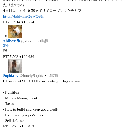
たります(^^)
4日目は11/16 10:59まで！ #ローソン #ウチカフェ
https://bddy.me/2qWQq8s
RT
233,914
♥
19,554
10
𝘀𝗵𝗶𝗯𝗲𝗿 🐕
@shiber
・
21時間
3
秒
👋
RT
57,503
♥
166,686
11
Sophia ッ
@lonelySophia
・
15時間
Classes that SHOULD be mandatory in high school:
- Nutrition
- Money Management
- Taxes
- How to build and keep good credit
- Establishing a job/career
- Self defense
RT
38,475
♥
185,019