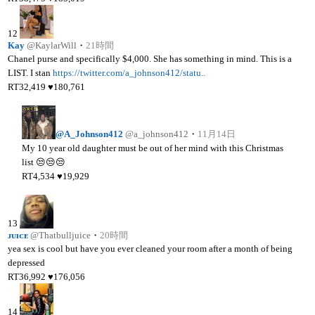
12
Kay
@KaylarWill
・
21時間
Chanel purse and specifically $4,000. She has something in mind. This is a
LIST. I stan
https://twitter.com/a_johnson412/statu..
RT
32,419
♥
180,761
@A_Johnson412
@a_johnson412
・
11月14日
My 10 year old daughter must be out of her mind with this Christmas
list 😒😒😒
RT
4,534
♥
19,929
13
ᴊᴜɪᴄᴇ
@Thatbulljuice
・
20時間
yea sex is cool but have you ever cleaned your room after a month of being
depressed
RT
36,992
♥
176,056
14