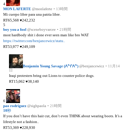
4
MON LAFERTE
@monlaferte
・
13時間
Mi cuerpo libre para una patria libre.
RT
65,568
♥
242,232
5
boy you a fool
@sceneboyvarcee
・
21時間
most hardbody shit i done ever seen man like bro WAT
https://twitter.com/benjancewicz/statu..
RT
53,977
♥
249,109
Benjamin Young Savage (ᐱᓐᒋᐱᓐ)
@benjancewicz
・
11月14
日
Iraqi protesters bring out Lions to counter police dogs.
RT
15,062
♥
38,140
6
pao rodriguez
@sighpaola
・
21時間
10
秒
If you don’t have this hair cut, don’t even THINK about wearing boots. It’s a
lifestyle not a fashion..
RT
53,369
♥
228,930