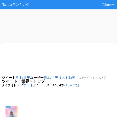
Tabtterランキング
Tabtterへ
ツイート
日本
/
世界
ユーザー
日本
/
世界
リスト
動画
このサイトについて
ツイート
世界
トップ
>
>
[
トップ
ホット
]
[
RT+いいね
RT
いいね
]
タイプ:
ソート:
1