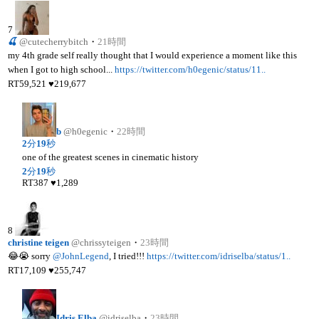
7
🍒
@cutecherrybitch
・
21時間
my 4th grade self really thought that I would experience a moment like this
when I got to high school...
https://twitter.com/h0egenic/status/11..
RT
59,521
♥
219,677
b
@h0egenic
・
22時間
2
分
19
秒
one of the greatest scenes in cinematic history
2
分
19
秒
RT
387
♥
1,289
8
christine teigen
@chrissyteigen
・
23時間
😂😭 sorry
@JohnLegend
, I tried!!!
https://twitter.com/idriselba/status/1..
RT
17,109
♥
255,747
Idris Elba
@idriselba
・
23時間