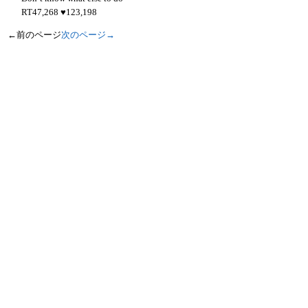
RT
47,268
♥
123,198
←前のページ
次のページ→
全てのコンテンツは
Twitter
から取得したデータです。