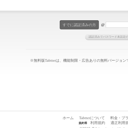
すでに認証済みの方
@
認証済みでパスワード未設定
※無料版Tabtterは、機能制限・広告ありの無料バージョンです
ホーム
Tabtterについて
料金・プ
利用規約
適正利用
規約等