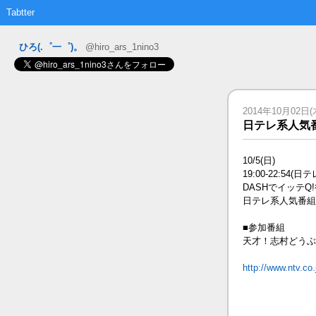
Tabtter
ひろ(.゜一゜)。
@hiro_ars_1nino3
2014年10月02日(木)
日テレ系人気番
10/5(日)
19:00-22:54(日テ
DASHでイッテ
日テレ系人気番組N
■参加番組
天才！志村どうぶ
http://www.ntv.co