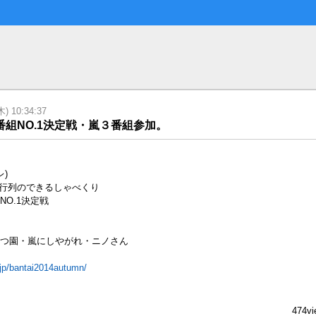
 10:34:37
組NO.1決定戦・嵐３番組参加。
レ)
Q!行列のできるしゃべくり
O.1決定戦
つ園・嵐にしやがれ・ニノさん
.jp/bantai2014autumn/
474vi