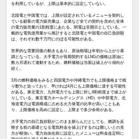
を利用しているが、上限は基本的に設定していない。
北陸電と中国電では、上限が設定されているメニューを契約し
ている顧客の電力販売量は、企業など全ての契約を含めた全体
の電力販売量の1割程度にあたる。関電は非開示としている。一
般的な電気使用量から推計すると北陸電と中国電の自己負担額
は、それぞれ数千万円にのぼる可能性がある。
世界的な需要回復の動きもあり、原油相場は年初から上がり基
調となっている。大手電力が長期契約するLNGの価格は原油に
数カ月遅れて連動するため、燃料価格は当面は値上がり傾向が
続く。
3月の燃料価格をみると四国電力や沖縄電力でも上限価格まで残
り数%と迫っており、早ければ4月にも上限価格に達する可能性
がある。東北電力、九州電力でも上限に対し9割程度まで値上が
りしている。東京電力ホールディングス（HD）や中部電力、北
海道電力は電源構成に占める火力発電の比率が高いこともあ
り、上限価格を高めに設定し、上限まで多少余裕がある。
大手電力の自己負担額がこのまま膨らんだとしても、燃調を反
映する前の基礎となる電気料金を値上げするのは難しいとの見
方が根強い。電力自由化前に設定したメニューは料金改定時に