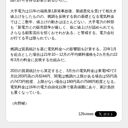
国の許可を得る必要があるからだ。
大手電力は11年の福島第1原発事故後、業績悪化を受けて相次ぎ
値上げをしたものの、燃調を反映する前の基礎となる電気料金
ではここ数年、値上げの動きはほとんどない。大手電力の幹部
も「新電力との販売競争が厳しく、仮に値上げが認められても
さらなる顧客流出を招くおそれがある」と警戒する。電力会社
が打てる手は限られている。
燃調は貿易統計を基に電気料金への影響額を計算する。22年1月
を起点とした場合は21年10～12月の平均燃料価格を2カ月先の22
年3月の料金に反映する仕組みだ。
20日の貿易統計から算定すると、3月分の電気料金は東電HDで2
月比283円高の月8244円、関電は燃調の上限がある場合は55円高
の7473円程度、上限がない場合は180円高の7598円程度となる。
電気料金は16年の電力自由化以降で最高値圏にあり、家計負担
も重くなっている。
（向野崚）
126views