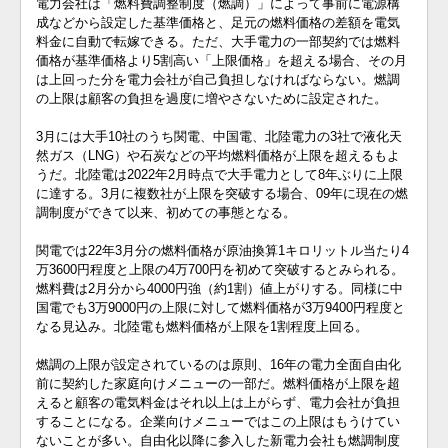
電力会社は「燃料費調整制度（燃調）」によって事前に電源構
成などから設定した基準価格と、足元の燃料価格の差額を電気
料金に自動で転嫁できる。ただ、大手電力の一部契約では燃料
価格が基準価格より5割高い「上限価格」を超える場合、その月
は上回った分を電力会社が自己負担しなければならない。燃調
の上限は顧客の負担を過度に増やさないために設定された。
3月には大手10社のうち関電、中国電、北陸電力の3社で液化天
然ガス（LNG）や石炭などの平均燃料価格が上限を超えるもよ
うだ。北陸電は2022年2月時点で大手電力として8年ぶりに上限
に達する。3月に複数社が上限を突破する場合、09年に現在の燃
調制度ができて以来、初めての事態となる。
関電では22年3月分の燃料価格が原油換算1キロリットル当たり4
万3600円程度と上限の4万700円を初めて突破するとみられる。
燃料費は2月分から4000円強（約1割）値上がりする。同様に中
国電でも3万9000円の上限に対して燃料価格が3万9400円程度と
なる見込み。北陸電も燃料価格が上限を1割程度上回る。
燃調の上限が設定されているのは原則、16年の電力全面自由化
前に契約した家庭向けメニューの一部だ。燃料価格が上限を超
えると顧客の電気料金はそれ以上は上がらず、電力会社が負担
することになる。企業向けメニューではこの上限はもうけてい
ないことが多い。自由化以降に参入した新電力会社も燃調制度