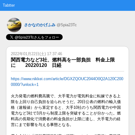
Tabtter
さかなのかげふみ
@Spia23Tc
2022年01月22日(土) 17:37:46
関西電力など3社、燃料高を一部負担 料金上限
に 20220120 日経
https://www.nikkei.com/article/DGXZQOUC2044O0Q2A120C200
0000/?unlock=1
火力発電の燃料費高騰で、大手電力が電気料金に転嫁できる上
限を上回り自己負担を迫られそうだ。20日公表の燃料の輸入価
格（速報値）から算定すると、大手10社のうち関西電力や中国
電力など3社で3月から制度上限を突破することが分かった。燃
料高の長期化で消費者の料金負担が上限に達し、大手電力の経
営にまで影響を与える事態となる。