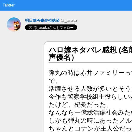
Tabtter
明日華📢🎃👰視聴済
@_asuka
ハロ嫁ネタバレ感想 (
声優名）
弾丸の時は赤井ファミリーっ
で、
活躍させる人数が多いとそう
今作も警察学校組主役らしい
たけど、杞憂だった。
なんなら一億総活躍社会みた
しかも弾丸の時にあったノル
ちゃんとコナンが主人公だっ