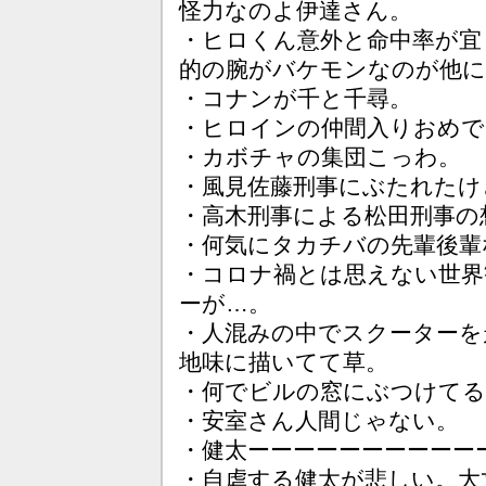
怪力なのよ伊達さん。
・ヒロくん意外と命中率が宜
的の腕がバケモンなのが他に
・コナンが千と千尋。
・ヒロインの仲間入りおめで
・カボチャの集団こっわ。
・風見佐藤刑事にぶたれたけ
・高木刑事による松田刑事の
・何気にタカチバの先輩後輩
・コロナ禍とは思えない世界
ーが…。
・人混みの中でスクーターを
地味に描いてて草。
・何でビルの窓にぶつけてる
・安室さん人間じゃない。
・健太ーーーーーーーーーー
・自虐する健太が悲しい。大