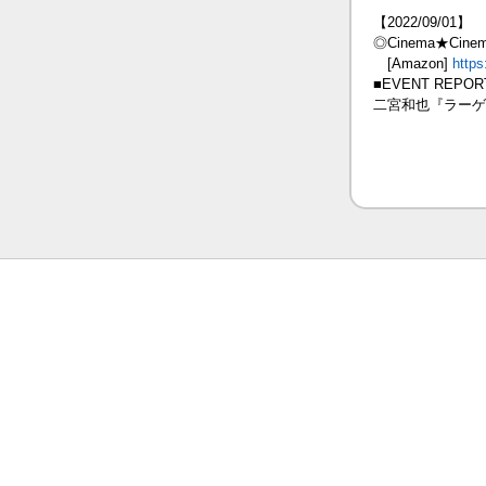
【2022/09/01】
◎Cinema★Cinem
[Amazon]
http
■EVENT REPOR
二宮和也『ラーゲ