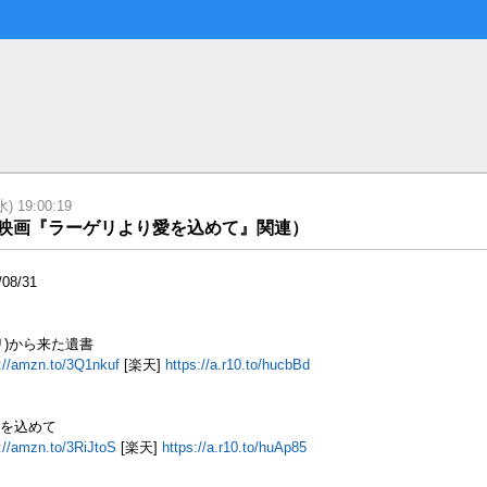
 19:00:19
（映画『ラーゲリより愛を込めて』関連）
/08/31
リ)から来た遺書
://amzn.to/3Q1nkuf
[楽天]
https://a.r10.to/hucbBd
を込めて
://amzn.to/3RiJtoS
[楽天]
https://a.r10.to/huAp85