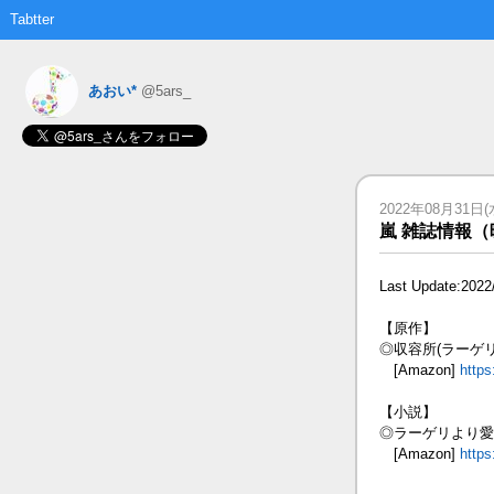
Tabtter
あおい*
@5ars_
2022年08月31日(水)
嵐 雑誌情報
Last Update:2022
【原作】
◎収容所(ラーゲ
[Amazon]
https
【小説】
◎ラーゲリより愛
[Amazon]
https