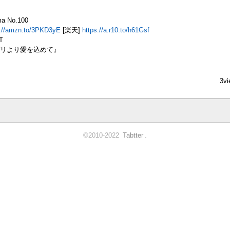
a No.100
s://amzn.to/3PKD3yE
[楽天]
https://a.r10.to/h61Gsf
T
リより愛を込めて』
3vi
©2010-2022
Tabtter
.