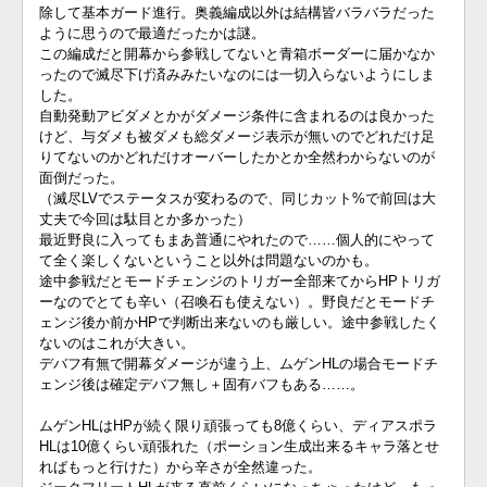
除して基本ガード進行。奥義編成以外は結構皆バラバラだった
ように思うので最適だったかは謎。
この編成だと開幕から参戦してないと青箱ボーダーに届かなか
ったので滅尽下げ済みみたいなのには一切入らないようにしま
した。
自動発動アビダメとかがダメージ条件に含まれるのは良かった
けど、与ダメも被ダメも総ダメージ表示が無いのでどれだけ足
りてないのかどれだけオーバーしたかとか全然わからないのが
面倒だった。
（滅尽LVでステータスが変わるので、同じカット%で前回は大
丈夫で今回は駄目とか多かった）
最近野良に入ってもまあ普通にやれたので……個人的にやって
て全く楽しくないということ以外は問題ないのかも。
途中参戦だとモードチェンジのトリガー全部来てからHPトリガ
ーなのでとても辛い（召喚石も使えない）。野良だとモードチ
ェンジ後か前かHPで判断出来ないのも厳しい。途中参戦したく
ないのはこれが大きい。
デバフ有無で開幕ダメージが違う上、ムゲンHLの場合モードチ
ェンジ後は確定デバフ無し＋固有バフもある……。
ムゲンHLはHPが続く限り頑張っても8億くらい、ディアスポラ
HLは10億くらい頑張れた（ポーション生成出来るキャラ落とせ
ればもっと行けた）から辛さが全然違った。