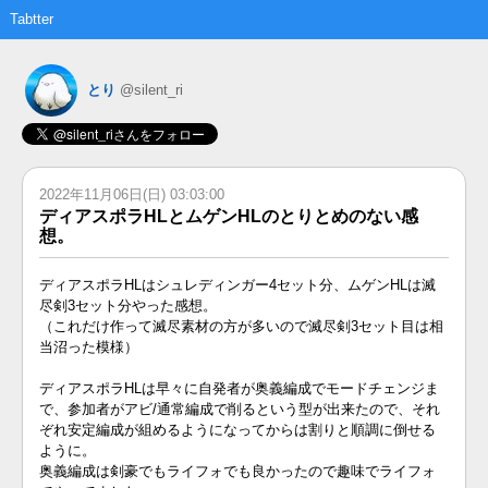
Tabtter
とり
@silent_ri
2022年11月06日(日) 03:03:00
ディアスポラHLとムゲンHLのとりとめのない感
想。
ディアスポラHLはシュレディンガー4セット分、ムゲンHLは滅
尽剣3セット分やった感想。
（これだけ作って滅尽素材の方が多いので滅尽剣3セット目は相
当沼った模様）
ディアスポラHLは早々に自発者が奥義編成でモードチェンジま
で、参加者がアビ/通常編成で削るという型が出来たので、それ
ぞれ安定編成が組めるようになってからは割りと順調に倒せる
ように。
奥義編成は剣豪でもライフォでも良かったので趣味でライフォ