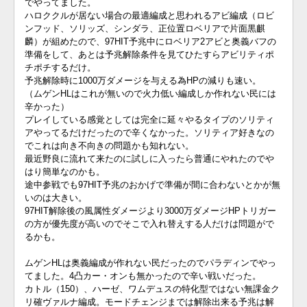
でやってました。
ハロククルが居ない場合の最適編成と思われるアビ編成（ロビ
ンフッド、ソリッズ、シンダラ、正位置ロベリアで片面黒麒
麟）が組めたので、97HIT予兆中にロベリア2アビと奥義バフの
準備をして、あとは予兆解除条件を見てひたすらアビリティポ
チポチするだけ。
予兆解除時に1000万ダメージを与える為HPの減りも速い。
（ムゲンHLはこれが無いので火力低い編成しか作れない民には
辛かった）
プレイしている感覚としては完全に延々やるタイプのソリティ
アやってるだけだったので辛くなかった。ソリティア好きなの
でこれは向き不向きの問題かも知れない。
最近野良に流れて来たのに試しに入ったら普通にやれたのでや
はり簡単なのかも。
途中参戦でも97HIT予兆のおかげで準備が間に合わないとかが無
いのは大きい。
97HIT解除後の風属性ダメージより3000万ダメージHPトリガー
の方が優先度が高いのでそこで入れ替えする人だけは問題がで
るかも。
ムゲンHLは奥義編成が作れない民だったのでパラディンでやっ
てました。4凸カー・オンも無かったので辛い戦いだった。
カトル（150）、ハーゼ、ワムデュスの特化型ではない無課金ク
リ確ヴァルナ編成。モードチェンジまでは解除出来る予兆は解