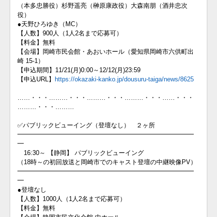
（本多忠勝役）杉野遥亮（榊原康政役）大森南朋（酒井忠次
役）
●天野ひろゆき（MC）
【人数】900人（1人2名まで応募可）
【料金】無料
【会場】岡崎市民会館・あおいホール（愛知県岡崎市六供町出
崎 15-1）
【申込期間】11/21(月)0:00～12/12(月)23:59
【申込URL】
https://okazaki-kanko.jp/dousuru-taiga/news/8625
……・・・………・・・………・・・………・・・……・・・
………・・・………
✅パブリックビューイング（登壇なし） ２ヶ所
━━━━━━━━━━━━━━━━━━━━━━━━━━━━
━
16:30～ 【静岡】 パブリックビューイング
（18時～の初回放送と岡崎市でのキャスト登壇の中継映像PV）
━━━━━━━━━━━━━━━━━━━━━━━━━━━━
━
●登壇なし
【人数】1000人（1人2名まで応募可）
【料金】無料