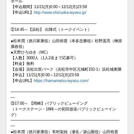
ホール
【申込期間】11/21(月)0:00～12/12(月)23:59
【申込URL】
http://www.shizuoka-ieyasu.jp/
━━━━━━━━━━━━━━━━━━━━━━
②14:45～【浜松】 出陣式（トークイベント）
━━━━━━━━━━━━━━━━━━━━━━
●松本潤（徳川家康役）山田裕貴（本多忠勝役）杉野遥亮（榊原
康政役）
●天野ひろゆき（MC）
【人数】3000人（1人2名まで応募可）
【料金】無料
【会場】浜松出世パーク（浜松市中区元城町102-1）浜松城東隣
【申込】11/21(月)0:00～12/12(月)23:59
【申込URL】
https://hamamatsu-ieyasu.com/
━━━━━━━━━━━━━━━━━━━━━━━━━━━━
━
③17:00～ 【岡崎】パブリックビューイング
（トークステージ・18時～の初回放送パブリックビューイン
グ）
━━━━━━━━━━━━━━━━━━━━━━━━━━━━
━
●松本潤（徳川家康役）有村架純（瀬名／築山殿役）山田裕貴